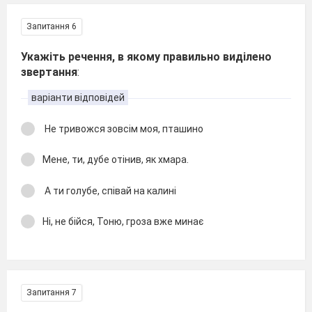
Запитання 6
Укажіть речення, в якому правильно виділено
звертання
:
варіанти відповідей
Не тривожся зовсім моя, пташино
Мене, ти, дубе отінив, як хмара.
А ти голубе, співай на калині
Ні, не бійся, Тоню, гроза вже минає
Запитання 7