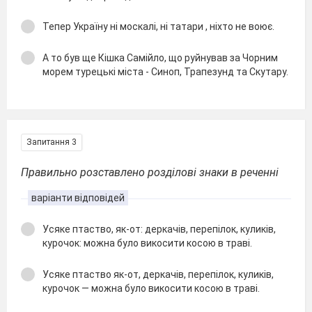
Тепер Україну ні москалі, ні татари , ніхто не воює.
А то був ще Кішка Самійло, що руйнував за Чорним
морем турецькі міста - Синоп, Трапезунд та Скутару.
Запитання 3
Правильно розставлено розділові знаки в реченні
варіанти відповідей
Усяке птаство, як-от: деркачів, перепілок, куликів,
курочок: можна було викосити косою в траві.
Усяке птаство як-от, деркачів, перепілок, куликів,
курочок — можна було викосити косою в траві.