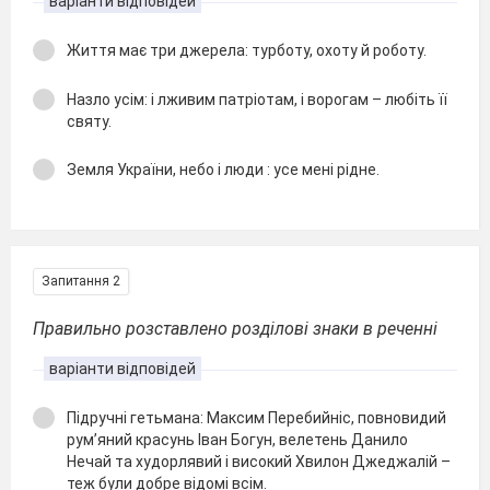
варіанти відповідей
Життя має три джерела: турботу, охоту й роботу.
Назло усім: і лживим патріотам, і ворогам – любіть її
святу.
Земля України, небо і люди : усе мені рідне.
Запитання 2
Правильно розставлено розділові знаки в реченні
варіанти відповідей
Підручні гетьмана: Максим Перебийніс, повновидий
рум’яний красунь Іван Богун, велетень Данило
Нечай та худорлявий і високий Хвилон Джеджалій –
теж були добре відомі всім.