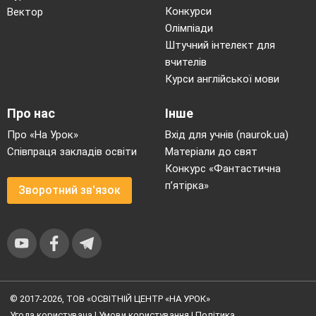
Конкурси
Вектор
Олімпіади
Штучний інтелект для
вчителів
Курси англійської мови
Про нас
Інше
Про «На Урок»
Вхід для учнів (naurok.ua)
Співпраця закладів освіти
Матеріали до свят
Конкурс «Фантастична
п’ятірка»
Зворотний зв'язок
© 2017-2026, ТОВ «ОСВІТНІЙ ЦЕНТР «НА УРОК»
Угода користувача
|
Умови користування
|
Політика