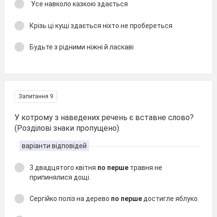
Усе навколо казкою здається
Крізь ці кущі здається ніхто не пробереться
Будьте з рідними ніжні й ласкаві
Запитання 9
У котрому з наведених речень є вставне слово?
(Розділові знаки пропущено)
варіанти відповідей
3 двадцятого квітня
по перше
травня не
припинялися дощі.
Сергійко поліз на дерево
по перше
достигле яблуко.