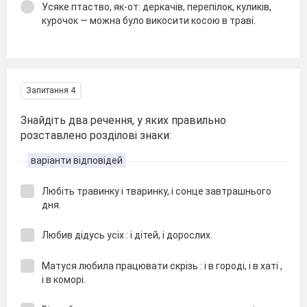
Усяке птаство, як-от: деркачів, перепілок, куликів,
курочок — можна було викосити косою в траві.
Запитання 4
Знайдіть два речення, у яких правильно
розставлено розділові знаки:
варіанти відповідей
Любіть травинку і тваринку, і сонце завтрашнього
дня.
Любив дідусь усіх : і дітей, і дорослих.
Матуся любила працювати скрізь : і в городі, і в хаті ,
і в коморі.