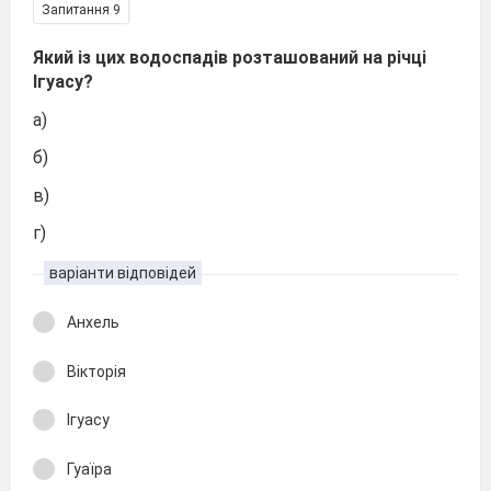
Запитання 9
Який із цих водоспадів розташований на річці
Ігуасу?
а)
б)
в)
г)
варіанти відповідей
Анхель
Вікторія
Ігуасу
Гуаїра