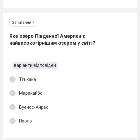
Запитання 7
Яке озеро Південної Америки є
найвисокогірнішим озером у світі?
варіанти відповідей
Тітікака
Маракайбо
Буенос-Айрес
Поопо