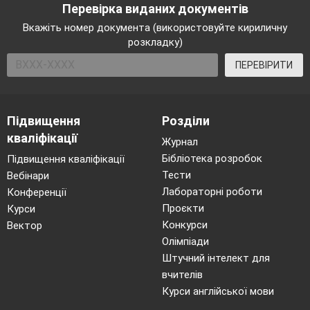
Перевірка виданих документів
Вкажіть номер документа (використовуйте кириличну
розкладку)
ПЕРЕВІРИТИ
Підвищення
Розділи
кваліфікації
Журнал
Бібліотека розробок
Підвищення кваліфікації
Тести
Вебінари
Лабораторні роботи
Конференції
Проєкти
Курси
Конкурси
Вектор
Олімпіади
Штучний інтелект для
вчителів
Курси англійської мови