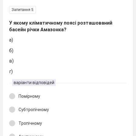
Запитання 5
У якому кліматичному поясі розташований
басейн річки Амазонка?
а)
б)
в)
г)
варіанти відповідей
Помірному
Субтропічному
Тропічному