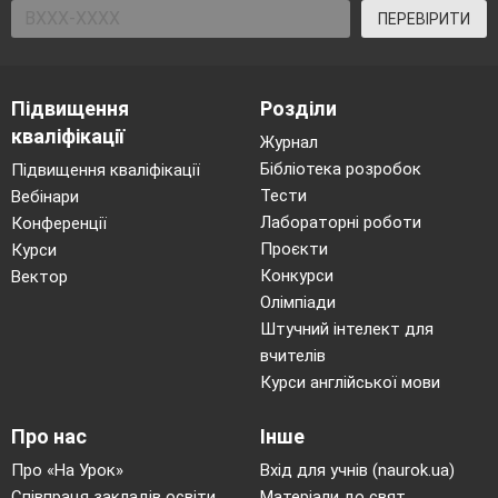
ПЕРЕВІРИТИ
Підвищення
Розділи
кваліфікації
Журнал
Бібліотека розробок
Підвищення кваліфікації
Тести
Вебінари
Лабораторні роботи
Конференції
Проєкти
Курси
Конкурси
Вектор
Олімпіади
Штучний інтелект для
вчителів
Курси англійської мови
Про нас
Інше
Про «На Урок»
Вхід для учнів (naurok.ua)
Співпраця закладів освіти
Матеріали до свят