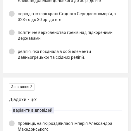
Александра Македонського до 30 р. до н.е.
період в історії країн Східного Середземномор'я, з
323-го до 30 рр. до н. е.
політичне верховенство греків над підкореними
державами.
релігія, яка поєднала в собі елементи
давньогрецької та східних релігій.
Запитання 2
Діадохи - це:
варіанти відповідей
провінції, на які розділилася імперія Александра
Македонського.