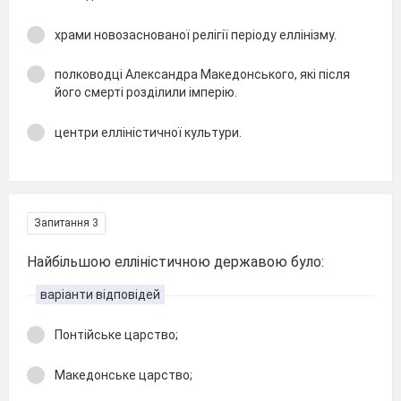
храми новозаснованої релігії періоду еллінізму.
полководці Александра Македонського, які після
його смерті розділили імперію.
центри елліністичної культури.
Запитання 3
Найбільшою елліністичною державою було:
варіанти відповідей
Понтійське царство;
Македонське царство;