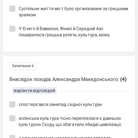
Суспільне життя міст було організоване за грецьким
зразком.
У Єгипті й Вавилоні, Фінікії й Середній Азії
поширилася грецька релігія, культура, мова.
Запитання 6
Внаслідок походів Александра Македонського:
(4)
варіанти відповідей
спостерігався занепад східної культури.
еллінська культура тісно переплелася з давньою
культурою Сходу, що збагатило обидві цивілізації.