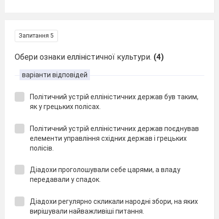
Запитання 5
Обери ознаки елліністичної культури.
(4)
варіанти відповідей
Політичний устрій елліністичних держав був таким,
як у грецьких полісах.
Політичний устрій елліністичних держав поєднував
елементи управління східних держав і грецьких
полісів.
Діадохи проголошували себе царями, а владу
передавали у спадок.
Діадохи регулярно скликали народні збори, на яких
вирішували найважливіші питання.