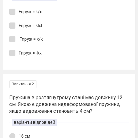
Fпруж = k/x
Fпруж = kІxІ
Fпруж = x/k
Fпруж = -kx
Запитання 2
Пружина в розтягнутрому стані має довжину 12
см. Якою є довжина недеформованої пружини,
якщо видовження становить 4 см?
варіанти відповідей
16 см