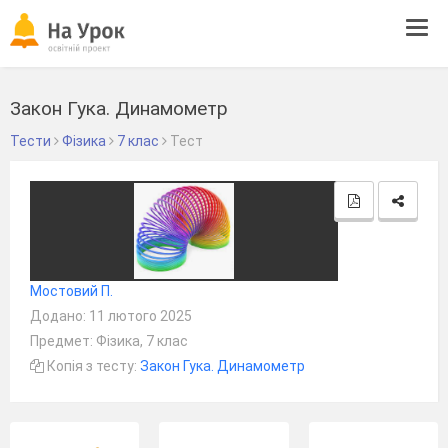
Tog
navi
Закон Гука. Динамометр
Тести
Фізика
7 клас
Тест
Мостовий П.
Додано: 11 лютого 2025
Предмет: Фізика, 7 клас
Копія з тесту:
Закон Гука. Динамометр