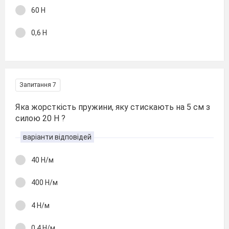
60 Н
0,6 Н
Запитання 7
Яка жорсткість пружини, яку стискають на 5 см з
силою 20 Н ?
варіанти відповідей
40 Н/м
400 Н/м
4 Н/м
0,4 Н/м