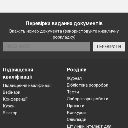
Перевірка виданих документів
Вкажіть номер документа (використовуйте кириличну
розкладку)
ПЕРЕВІРИТИ
Підвищення
Розділи
кваліфікації
Журнал
Бібліотека розробок
Підвищення кваліфікації
Тести
Вебінари
Лабораторні роботи
Конференції
Проєкти
Курси
Конкурси
Вектор
Олімпіади
Штучний інтелект для