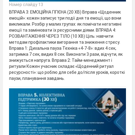
Номер слайду 13
ВПРАВА 3: ЕМОЦІЙНА ГІГІЄНА (20 ХВ) Вправа «Щоденник
емоцій»: кожен записує три події дня та емоції, що вони
викликали. Розбір у малих групах: як помічати негативні
емоції та замінювати їх ресурсними діями. ВПРАВА 4:
РОЗВАНТАЖЕННЯ ЧЕРЕЗ ТІЛО (10 ХВ) Ціль: навчити
методам профілактики вигорання та зниження стресу.
Вправа 1: Дихальна пауза Техніка «4-7-8»: вдих 4 сек,
затримка 7 сек, видих 8 сек. Виконати 3 рази, відчути, як
знижується напруга. Вправа 2: Тайм-менеджмент і
ритуали Кожен учасник складає «Щоденний ритуал
ресурсності»: що роблю для себе до/після уроків, короткі
паузи, планування завдань.