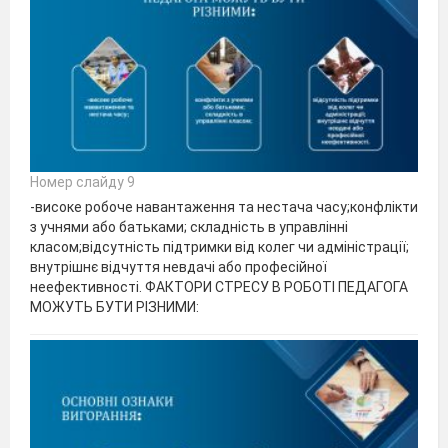
Номер слайду 9
-високе робоче навантаження та нестача часу;конфлікти
з учнями або батьками; складність в управлінні
класом;відсутність підтримки від колег чи адміністрації;
внутрішнє відчуття невдачі або професійної
неефективності. ФАКТОРИ СТРЕСУ В РОБОТІ ПЕДАГОГА
МОЖУТЬ БУТИ РІЗНИМИ: