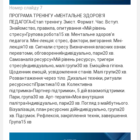
Номер слайду 7
ПРОГРАМА ТРЕНІНГУ «МЕНТАЛЬНЕ ЗДОРОВ’Я
ПЕДАГОГА»Етап тренінгу. Зміст. Формат. Час. Вступ.
Знайомство, правила, опитування «Мій рівень
стресу»Групова робота15 хв. Ментальне здоров’я
педагога. Міні-лекція: стрес, фактори, вигорання. Міні-
лекція10 хв. Сигнали стресу. Визначення власних ознак
перевтоми, обговоренняІндивідуально, пари20 хв.
Самоаналіз ресурсу«Мій рівень ресурсу», тригери
стресуІндивідуально, малі групи30 хв. Емоційна гігієна.
Щоденник емоцій, усвідомлення станів. Малі групи20 хв.
Розвантаження через тіло. Дихальні техніки, ритуали
ресурсностіПрактика10 хв. Колективна
підтримка«Партнер підтримки», 5 дій взаємопідтримки.
Пари, група30 хв. Арт-терапія«Моя внутрішня
палітра»Індивідуально, пари20 хв. Погляд з майбутнього.
Візуалізація, план ресурсних дійІндивідуально, група20
хв. Підсумок. Рефлексія, закріплення технік, завершення.
Група15 хв