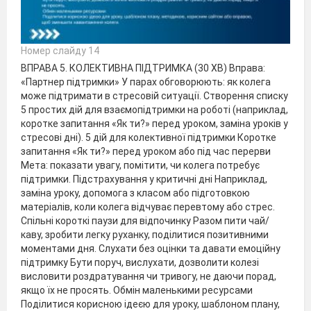
Номер слайду 14
ВПРАВА 5. КОЛЕКТИВНА ПІДТРИМКА (30 ХВ) Вправа:
«Партнер підтримки» У парах обговорюють: як колега
може підтримати в стресовій ситуації. Створення списку
5 простих дій для взаємопідтримки на роботі (наприклад,
коротке запитання «Як ти?» перед уроком, заміна уроків у
стресові дні). 5 дій для колективної підтримки Коротке
запитання «Як ти?» перед уроком або під час перерви
Мета: показати увагу, помітити, чи колега потребує
підтримки. Підстрахування у критичні дні Наприклад,
заміна уроку, допомога з класом або підготовкою
матеріалів, коли колега відчуває перевтому або стрес.
Спільні короткі паузи для відпочинку Разом пити чай/
каву, зробити легку руханку, поділитися позитивними
моментами дня. Слухати без оцінки та давати емоційну
підтримку Бути поруч, вислухати, дозволити колезі
висловити роздратування чи тривогу, не даючи порад,
якщо їх не просять. Обмін маленькими ресурсами
Поділитися корисною ідеєю для уроку, шаблоном плану,