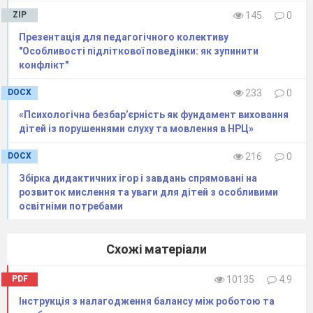
ZIP
145
0
Презентація для педагогічного колективу
"Особливості підліткової поведінки: як зупинити
конфлікт"
DOCX
233
0
«Психологічна безбар’єрність як фундамент виховання
дітей із порушеннями слуху та мовлення в НРЦ»
DOCX
216
0
Збірка дидактичних ігор і завдань спрямовані на
розвиток мислення та уваги для дітей з особливими
освітніми потребами
Схожі матеріали
PDF
10135
4.9
Інструкція з налагодження балансу між роботою та