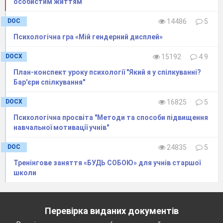
особистим життям
DOC
14486
5
Психологічна гра «Мій гендерний дисплей»
DOCX
15192
4.9
План-конспект уроку психології "Який я у спілкуванні?
Бар'єри спілкування"
DOCX
16825
5
Психологічна просвіта "Методи та способи підвищення
навчальної мотивації учнів"
DOC
24835
5
Тренінгове заняття «БУДЬ СОБОЮ» для учнів старшої
школи
Перевірка виданих документів