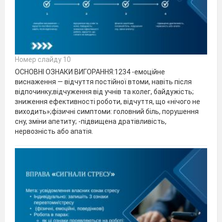
Номер слайду 10
ОСНОВНІ ОЗНАКИ ВИГОРАННЯ:1234 -емоційне
виснаження — відчуття постійної втоми, навіть після
відпочинку;відчуження від учнів та колег, байдужість;
зниження ефективності роботи, відчуття, що «нічого не
виходить»;фізичні симптоми: головний біль, порушення
сну, зміни апетиту; -підвищена дратівливість,
нервозність або апатія.