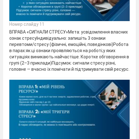
Номер слайду 11
ВПРАВА «СИГНАЛИ СТРЕСУ»Мета: усвідомлення власних
ознак стресуІндивідуально: запишіть 3 ознаки
перевтоми/стресу (фізичні, емоційні, поведінкові)Робота
в парах:як ці ознаки проявляються на роботі;у яких
ситуаціях виникають найчастіше. Коротке обговорення в
групі (2–3 приклади)Підсумок: сигнали стресу різні,
головне — вчасно їх помічати й підтримувати свій ресурс.