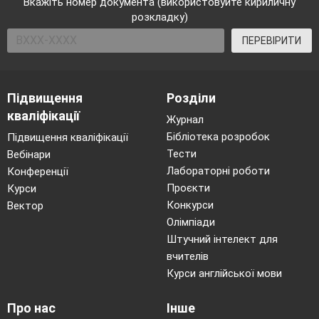
Вкажіть номер документа (використовуйте кириличну
розкладку)
ПЕРЕВІРИТИ
Підвищення
Розділи
кваліфікації
Журнал
Бібліотека розробок
Підвищення кваліфікації
Тести
Вебінари
Лабораторні роботи
Конференції
Проєкти
Курси
Конкурси
Вектор
Олімпіади
Штучний інтелект для
вчителів
Курси англійської мови
Про нас
Інше