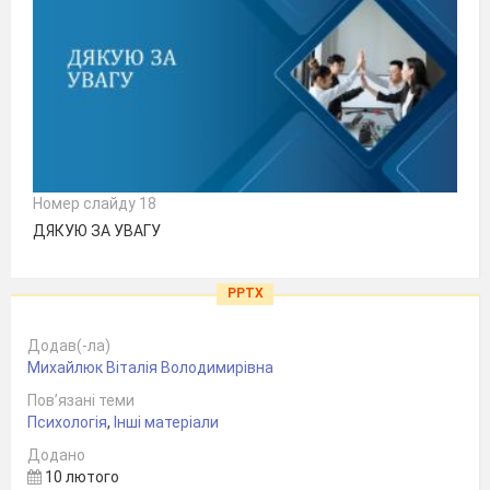
Номер слайду 18
ДЯКУЮ ЗА УВАГУ
PPTX
Додав(-ла)
Михайлюк Віталія Володимирівна
Пов’язані теми
Психологія
,
Інші матеріали
Додано
10 лютого