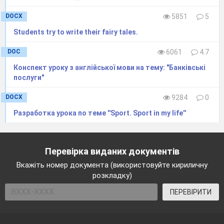
DOCX
5851
5
Students try to write their fairy tales.
DOC
6061
4.7
Конспект уроку з англійської мови на тему: "Банківські
послуги"
DOCX
9284
0
Разработка урока по теме ''Sport. Sport in my life''
Перевірка виданих документів
Вкажіть номер документа (використовуйте кириличну
розкладку)
ПЕРЕВІРИТИ