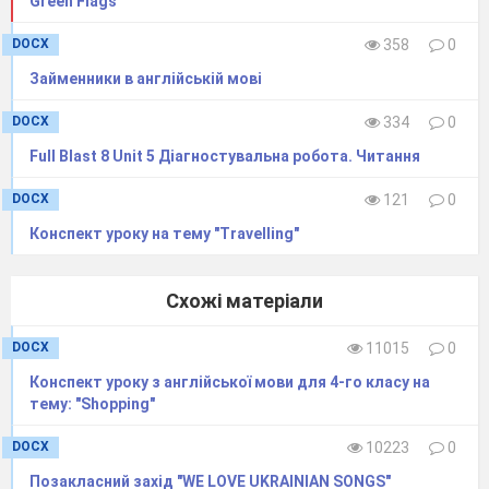
Green Flags”
DOCX
358
0
Займенники в англійській мові
DOCX
334
0
Full Blast 8 Unit 5 Діагностувальна робота. Читання
DOCX
121
0
Конспект уроку на тему "Travelling"
Схожі матеріали
DOCX
11015
0
Конспект уроку з англійської мови для 4-го класу на
тему: "Shopping"
DOCX
10223
0
Позакласний захід "WE LOVE UKRAINIAN SONGS"