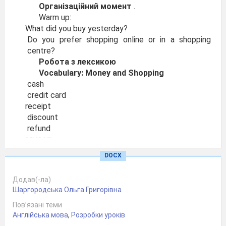
Організаційний момент
.
Warm up:
What did you buy yesterday?
Do you prefer shopping online or in a shopping
centre?
Робота з лексикою
Vocabulary: Money and Shopping
cash
credit card
receipt
discount
refund
save up
waste money
DOCX
bargain
Аудіювання
Додав(-ла)
Послухайте діалог “At the clothes shop”.
Шаргородська Ольга Григорівна
Дати відповідь на запитання:
Пов’язані теми
What do the customer usually buy at the
Англійська мова
,
Розробки уроків
clothes shop?