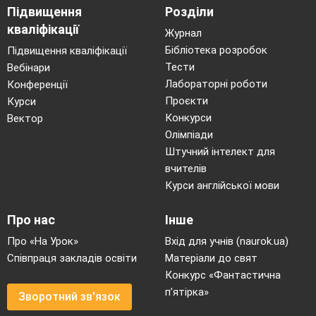
Підвищення
Розділи
кваліфікації
Журнал
Бібліотека розробок
Підвищення кваліфікації
Тести
Вебінари
Лабораторні роботи
Конференції
Проєкти
Курси
Конкурси
Вектор
Олімпіади
Штучний інтелект для
вчителів
Курси англійської мови
Про нас
Інше
Про «На Урок»
Вхід для учнів (naurok.ua)
Співпраця закладів освіти
Матеріали до свят
Конкурс «Фантастична
п’ятірка»
Зворотний зв'язок