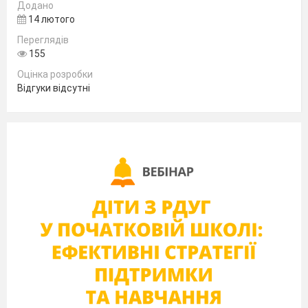
How much does it cost?
Додано
Does the customer pay by cash or card?
14 лютого
Перевірка відповідей
Переглядів
Говоріння по темі:
155
‘’In a clothes shop”
Оцінка розробки
Shop assistant: Can I help you? What size are
Відгуки відсутні
you? It’s on sale.
Customer: I’m looking for… Can I try it on? That’s
too expensive. I’ll take it.
Домашнє завдання
Написати есе “How I usually spend my money”.