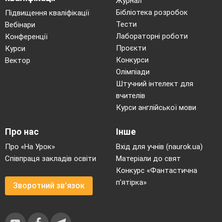
символу
Журнал
Бібліотека розробок
Підвищення кваліфікації
життя
Тести
Вебінари
'Анх”
Лабораторні роботи
Конференції
(Ankh),
Проєкти
Курси
Конкурси
Вектор
ща
Олімпіади
Штучний інтелект для
Тхне
вчителів
Курси англійської мови
ритуальне
значення.
Про нас
Інше
Про «На Урок»
Вхід для учнів (naurok.ua)
Співпраця закладів освіти
Матеріали до свят
Конкурс «Фантастична
п’ятірка»
Зворотний зв'язок
давнього букета