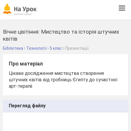
Tog
navi
Вічне цвітіння: Мистецтво та історія штучних
квітів
Бібліотека
Технології
5 клас
Презентації
Про матеріал
Цікаве дослідження мистецтва створення
штучних квітів від гробниць Єгипту до сучастної
арт-терапіі
Перегляд файлу