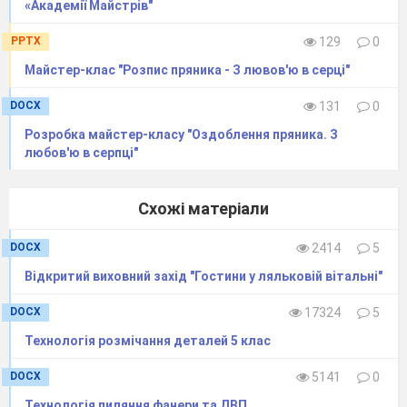
«Академії Майстрів"
як
PPTX
129
0
той,
Майстер-клас "Розпис пряника - З лювов'ю в серці"
на
DOCX
131
0
чиему
Розробка майстер-класу "Оздоблення пряника. З
СЯЕ
любов'ю в серпці"
сонце”.
Схожі матеріали
DOCX
2414
5
та
Відкритий виховний захід "Гостини у ляльковій вітальні"
вЈнки
DOCX
17324
5
виготовляли
Технологія розмічання деталей 5 клас
з
DOCX
5141
0
фаянсу,
Технологія пиляння фанери та ДВП