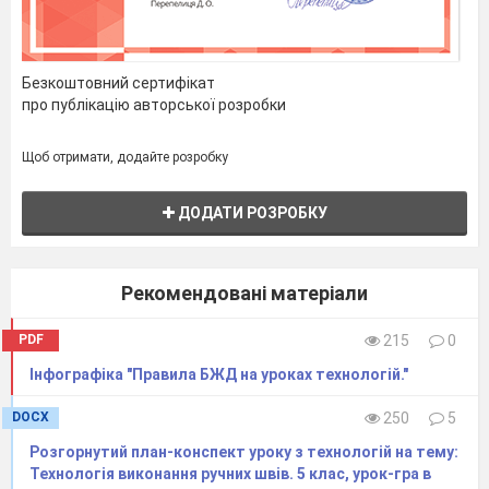
флориста:
Давньоегипетськћ
тексти
Безкоштовний сертифікат
про публікацію авторської розробки
описують
працю
Щоб отримати, додайте розробку
ДОДАТИ РОЗРОБКУ
якЈ
працювали
Рекомендовані матеріали
И
PDF
215
0
ВЈн
Інфографіка "Правила БЖД на уроках технологій."
проводить
DOCX
250
5
у
Розгорнутий план-конспект уроку з технологій на тему:
Технологія виконання ручних швів. 5 клас, урок-гра в