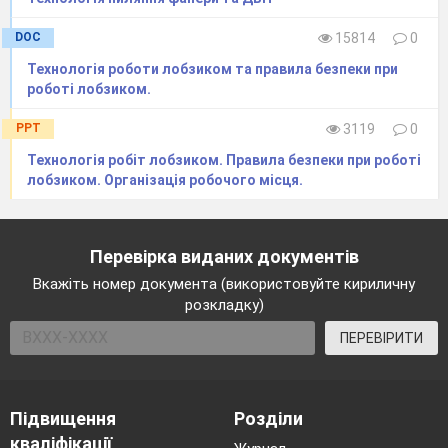
кольорового
DOC
15814
0
рогу,
Технологія роботи лобзиком та правила безпеки при
роботі лобзиком.
та
PPT
3119
0
Технологія робіт лобзиком. Правила безпеки при роботі
лобзиком. Організація робочого місця.
•
Перевірка виданих документів
букета:
Вкажіть номер документа (використовуйте кириличну
розкладку)
Букети
ПЕРЕВІРИТИ
часто
мали
форму
Підвищення
Розділи
кваліфікації