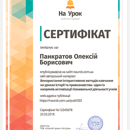
Сакральне
•
Ремесло