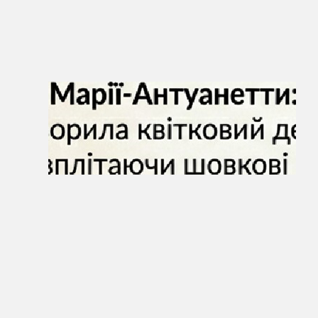
прикраси.
•
Вплив
Королева
декор на
високу моду,
квјти у