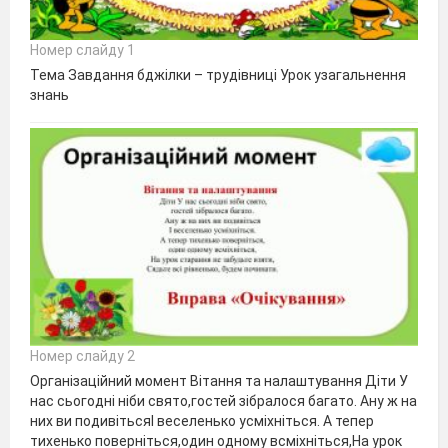
Номер слайду 1
Тема Завдання бджілки – трудівниці Урок узагальнення
знань
Номер слайду 2
Організаційний момент Вітання та налаштування Діти У
нас сьогодні ніби свято,гостей зібралося багато. Ану ж на
них ви подивітьсяІ веселенько усміхніться. А тепер
тихенько поверніться,один одному всміхніться,На урок