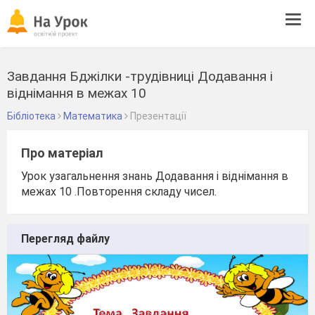
Tog
navi
Завдання Бджілки -трудівниці Додавання і
віднімання в межах 10
Бібліотека
Математика
Презентації
Про матеріал
Урок узагальнення знань Додавання і віднімання в
межах 10 .Повторення складу чисел.
Перегляд файлу