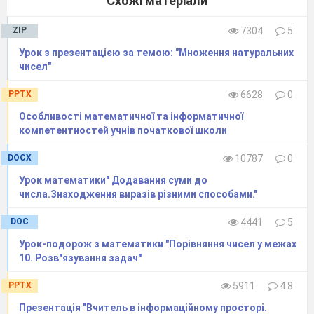
Схожі матеріали
ZIP
7304
5
Урок з презентацією за темою: "Множення натуральних
чисел"
PPTX
6628
0
Особливості математичної та інформатичної
компетентностей учнів початкової школи
DOCX
10787
0
Урок математики" Додавання суми до
числа.Знаходження виразiв рiзними способами."
DOC
4441
5
Урок-подорож з математики "Порівняння чисел у межах
10. Розв"язування задач"
PPTX
5911
4.8
Презентація "Вчитель в інформаційному просторі.