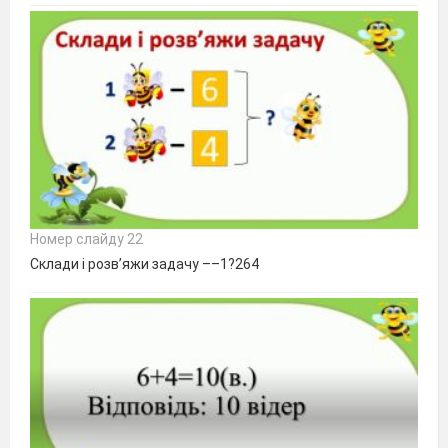
Номер слайду 22
Склади і розв’яжи задачу ––1?264