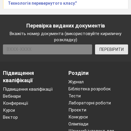
Технологія перевернутого класу."
Перевірка виданих документів
Вкажіть номер документа (використовуйте кириличну
розкладку)
ПЕРЕВІРИТИ
Підвищення
Розділи
кваліфікації
Журнал
Бібліотека розробок
Підвищення кваліфікації
Тести
Вебінари
Лабораторні роботи
Конференції
Проєкти
Курси
Конкурси
Вектор
Олімпіади
Штучний інтелект для