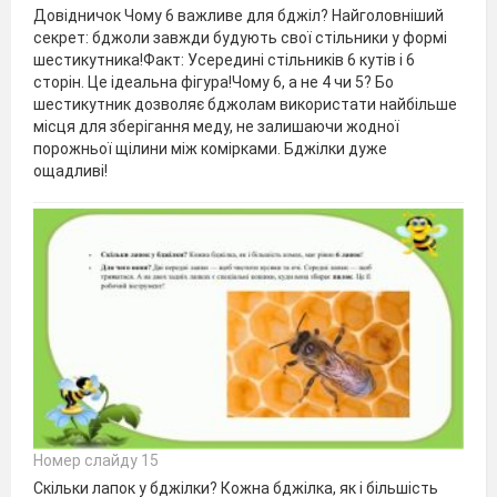
Довідничок Чому 6 важливе для бджіл? Найголовніший
секрет: бджоли завжди будують свої стільники у формі
шестикутника!Факт: Усередині стільників 6 кутів і 6
сторін. Це ідеальна фігура!Чому 6, а не 4 чи 5? Бо
шестикутник дозволяє бджолам використати найбільше
місця для зберігання меду, не залишаючи жодної
порожньої щілини між комірками. Бджілки дуже
ощадливі!
Номер слайду 15
Скільки лапок у бджілки? Кожна бджілка, як і більшість