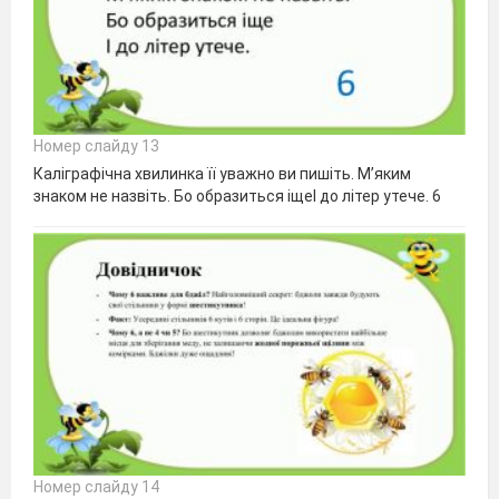
Номер слайду 13
Каліграфічна хвилинка її уважно ви пишіть. М’яким
знаком не назвіть. Бо образиться іщеІ до літер утече. 6
Номер слайду 14