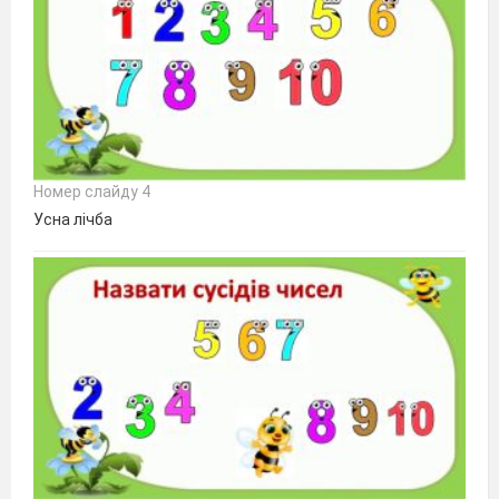
Номер слайду 4
Усна лічба