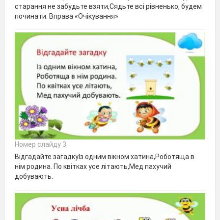
старання не забудьте взяти,Сядьте всі рівненько, будем
починати. Вправа «Очікування»
Номер слайду 3
Відгадайте загадкуІз одним вікном хатина,Роботяща в
нім родина. По квітках усе літають,Мед пахучий
добувають.