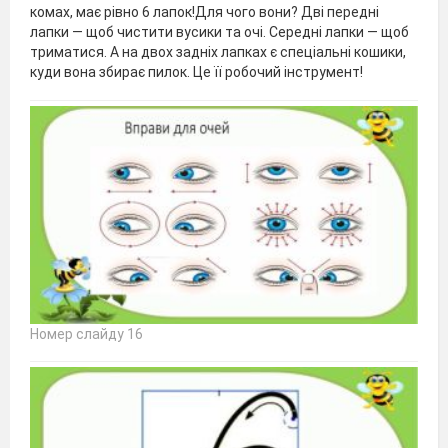
комах, має рівно 6 лапок!Для чого вони? Дві передні
лапки — щоб чистити вусики та очі. Середні лапки — щоб
триматися. А на двох задніх лапках є спеціальні кошики,
куди вона збирає пилок. Це її робочий інструмент!
Номер слайду 16