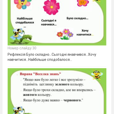
Номер слайду 30
Рефлексія Було складно…Сьогодні янавчився…Хочу
навчитися…Найбільше сподобалося…