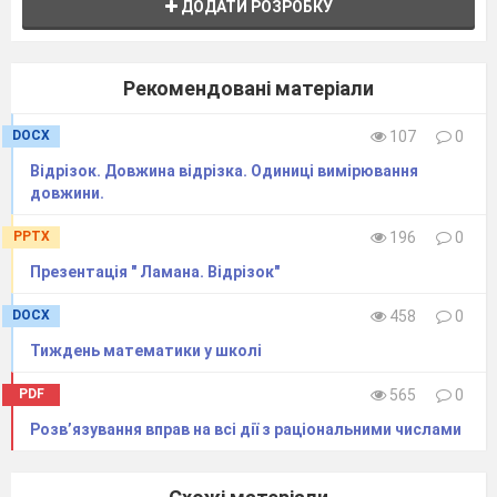
ДОДАТИ РОЗРОБКУ
Рекомендовані матеріали
DOCX
107
0
Відрізок. Довжина відрізка. Одиниці вимірювання
довжини.
PPTX
196
0
Презентація " Ламана. Відрізок"
DOCX
458
0
Тиждень математики у школі
PDF
565
0
Розв’язування вправ на всі дії з раціональними числами