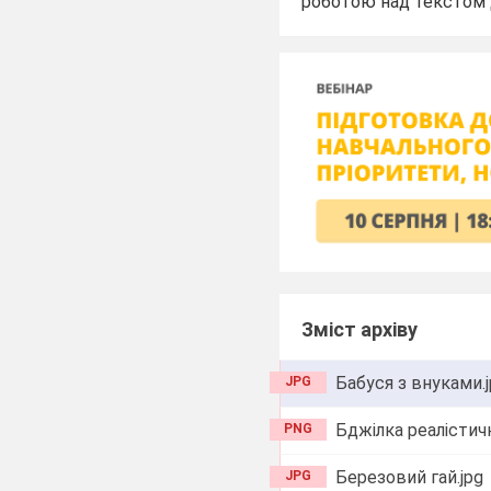
роботою над текстом д
Зміст архіву
Бабуся з внуками.
JPG
Бджілка реалістич
PNG
Березовий гай.jpg
JPG