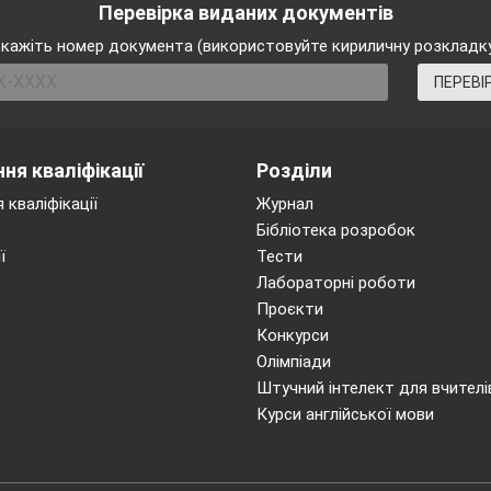
Перевірка виданих документів
кажіть номер документа (використовуйте кириличну розкладк
ПЕРЕВІ
ня кваліфікації
Розділи
 кваліфікації
Журнал
Бібліотека розробок
ї
Тести
Лабораторні роботи
Проєкти
Конкурси
Олімпіади
Штучний інтелект для вчителі
Курси англійської мови