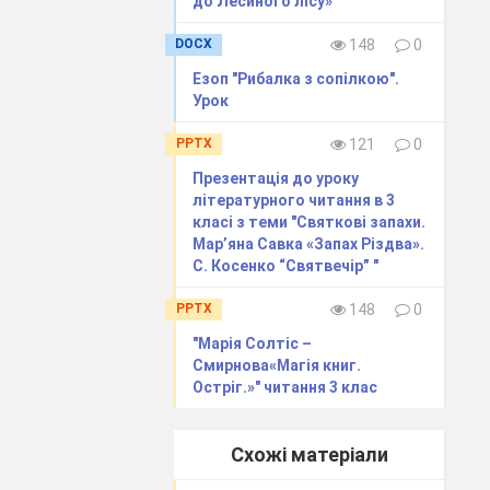
до Лесиного лісу»"
DOCX
148
0
Езоп "Рибалка з сопілкою".
Урок
PPTX
121
0
Презентація до уроку
літературного читання в 3
класі з теми "Святкові запахи.
Мар’яна Савка «Запах Різдва».
С. Косенко “Святвечірˮ "
PPTX
148
0
"Марія Солтіс –
Смирнова«Магія книг.
Остріг.»" читання 3 клас
Схожі матеріали