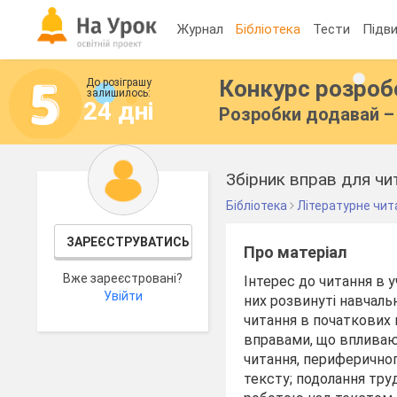
Журнал
Бібліотека
Тести
Підви
Конкурс розро
До розіграшу
залишилось:
24 дні
Розробки додавай – 
Збірник вправ для чи
Бібліотека
Літературне чит
ЗАРЕЄСТРУВАТИСЬ
Про матеріал
Вже зареєстровані?
Інтерес до читання в 
Увійти
них розвинуті навчаль
читання в початкових 
вправами, що впливают
читання, периферичного
тексту; подолання тру