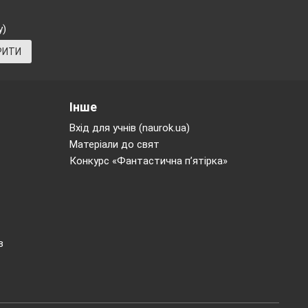
у)
РИТИ
Інше
Вхід для учнів (naurok.ua)
Матеріали до свят
Конкурс «Фантастична п’ятірка»
в