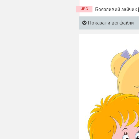
Боязливий зайчик.
JPG
Показати всі файли