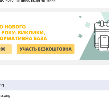
о його читання, після читання.
jpg
на.png