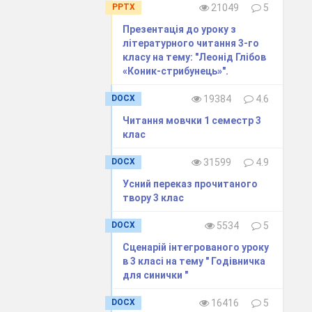
PPTX
21049
5
Презентація до уроку з
літературного читання 3-го
класу на тему: "Леонід Глібов
«Коник-стрибунець»".
DOCX
19384
4.6
Читання мовчки 1 семестр 3
клас
DOCX
31599
4.9
Усний переказ прочитаного
твору 3 клас
DOCX
5534
5
Сценарій інтегрованого уроку
в 3 класі на тему " Годівничка
для синички "
DOCX
16416
5