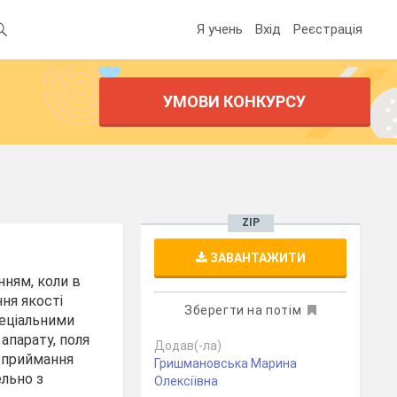
Я учень
Вхід
Реєстрація
УМОВИ КОНКУРСУ
ZIP
ЗАВАНТАЖИТИ
нням, коли в
ння якості
Зберегти на потім
пеціальними
апарату, поля
Додав(-ла)
 сприймання
Гришмановська Марина
ельно з
Олексіївна