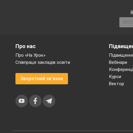
В
Про нас
Підвищен
Про «На Урок»
Підвищення
Співпраця закладів освіти
Вебінари
Конференці
Курси
Зворотний зв'язок
Вектор