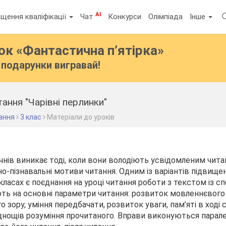
AI
щення кваліфікації
Чат
Конкурси
Олімпіада
Інше
бок
«Фантастична п’ятірка»
подарунки вигравай!
тання "Чарівні перлинки"
ання
3 клас
Матеріали до уроків
учнів виникає тоді, коли вони володіють усвідомленим чита
но-пізнавальні мотиви читання. Одним із варіантів підвище
класах є поєднання на уроці читання роботи з текстом із с
ь на основні параметри читання: розвиток мовленнєвого 
 зору, уміння передбачати, розвиток уваги, пам’яті в ході
днощів розуміння прочитаного. Вправи виконуються парал