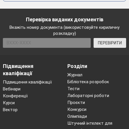
Перевірка виданих документів
Вкажіть номер документа (використовуйте кириличну
розкладку)
ПЕРЕВІРИТИ
Підвищення
Розділи
кваліфікації
Журнал
Бібліотека розробок
Підвищення кваліфікації
Тести
Вебінари
Лабораторні роботи
Конференції
Проєкти
Курси
Конкурси
Вектор
Олімпіади
Штучний інтелект для