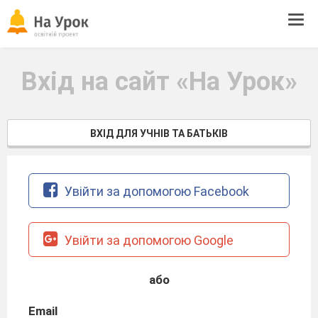
Tog
navi
Вхід на сайт «На Урок»
ВХІД ДЛЯ УЧНІВ ТА БАТЬКІВ
Увійти за допомогою Facebook
Увійти за допомогою Google
або
Email