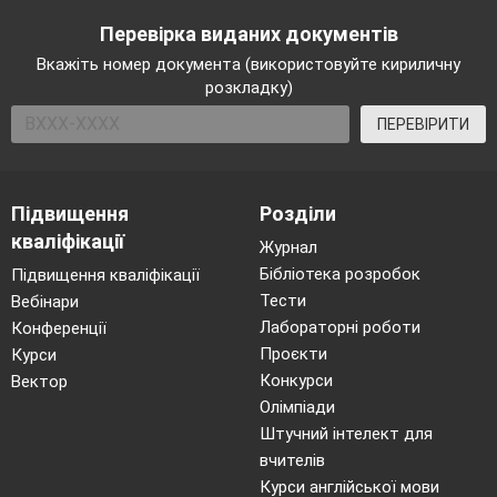
Перевірка виданих документів
Вкажіть номер документа (використовуйте кириличну
розкладку)
ПЕРЕВІРИТИ
Підвищення
Розділи
кваліфікації
Журнал
Бібліотека розробок
Підвищення кваліфікації
Тести
Вебінари
Лабораторні роботи
Конференції
Проєкти
Курси
Конкурси
Вектор
Олімпіади
Штучний інтелект для
вчителів
Курси англійської мови