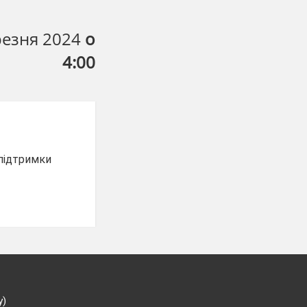
резня 2024
о
4:00
 підтримки
у)