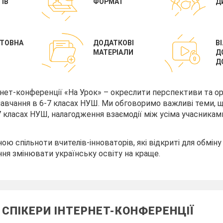
ІВ
ФОРМАТ
Д
ТОВНА
ДОДАТКОВІ
В
МАТЕРІАЛИ
Д
Д
рнет-конференції «На Урок» – окреслити перспективи та ор
авчання в 6-7 класах НУШ. Ми обговоримо важливі теми, 
7 класах НУШ, налагодження взаємодії між усіма учасникам
ою спільноти вчителів-інноваторів, які відкриті для обміну
ня змінювати українську освіту на краще.
 СПІКЕРИ ІНТЕРНЕТ-КОНФЕРЕНЦІЇ