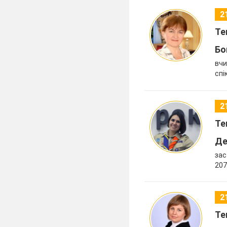
2
Те
Бо
вчи
спі
2
Те
Де
зас
207
2
Те