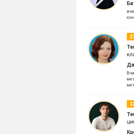
Ба
вчи
кон
2
Те
кл
Дя
Вчи
мет
ме
2
Те
ци
Кр