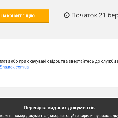
Початок 21 бе
 НА КОНФЕРЕНЦІЮ
Я
плати або при скачувані свідоцтва звертайтесь до служби
@naurok.com.ua
Перевірка виданих документів
кажіть номер документа (використовуйте кириличну розкладк