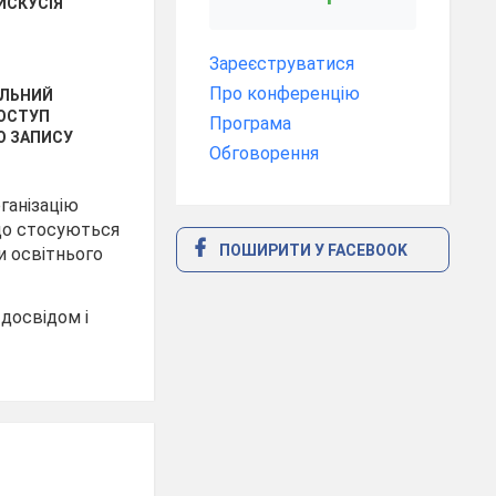
ИСКУСІЯ
Зареєструватися
Про конференцію
ІЛЬНИЙ
ОСТУП
Програма
О ЗАПИСУ
Обговорення
ганізацію
що стосуються
ПОШИРИТИ У FACEBOOK
и освітнього
 досвідом і