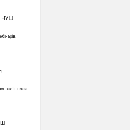
сі НУШ
ебінарів,
и
ізованої школи
УШ