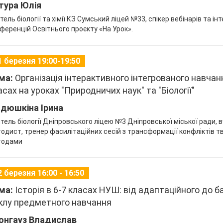
тура Юлія
тель біології та хімії КЗ Сумський ліцей №33, спікер вебінарів та ін
ференцій Освітнього проєкту «На Урок».
1 березня 19:00-19:50
ма:
Організація інтерактивного інтегрованого навчан
асах на уроках "Природничих наук" та "Біології"
дюшкіна Ірина
тель біології Дніпровського ліцею №3 Дніпровської міської ради, 
одист, тренер фасилітаційних сесій з трансформації конфліктів 
тодами
2 березня 16:00 - 16:50
ма:
Історія в 6-7 класах НУШ: від адаптаційного до б
клу предметного навчання
онгауз Владислав