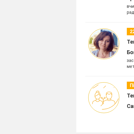
вчи
рад
2
Те
Бо
зас
мет
П
Те
Са