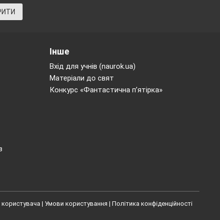
РИТИ
Інше
Вхід для учнів (naurok.ua)
Матеріали до свят
Конкурс «Фантастична п’ятірка»
в
 користувача
|
Умови користування
|
Політика конфіденційності