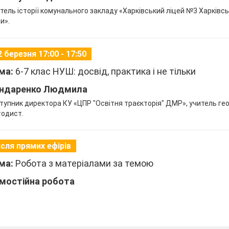
тель історії комунального закладу «Харківський ліцей №3 Харківсь
и».
2 березня 17:00 - 17:50
ма:
6-7 клас НУШ: досвід, практика і не тільки
ндаренко Людмила
тупник директора КУ «ЦПР "Освітня траєкторія" ДМР», учитель геог
одист.
ісля прямих ефірів
ма:
Робота з матеріалами за темою
мостійна робота