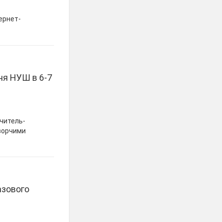
тернет-
ня НУШ в 6-7
вчитель-
творчими
азового