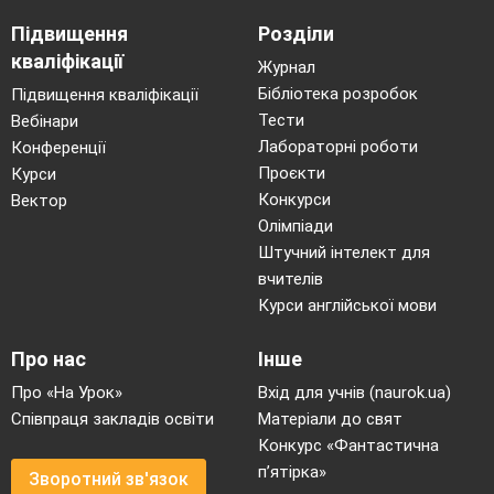
Підвищення
Розділи
кваліфікації
Журнал
Бібліотека розробок
Підвищення кваліфікації
Тести
Вебінари
Лабораторні роботи
Конференції
Проєкти
Курси
Конкурси
Вектор
Олімпіади
Штучний інтелект для
вчителів
Курси англійської мови
Про нас
Інше
Про «На Урок»
Вхід для учнів (naurok.ua)
Співпраця закладів освіти
Матеріали до свят
Конкурс «Фантастична
п’ятірка»
Зворотний зв'язок