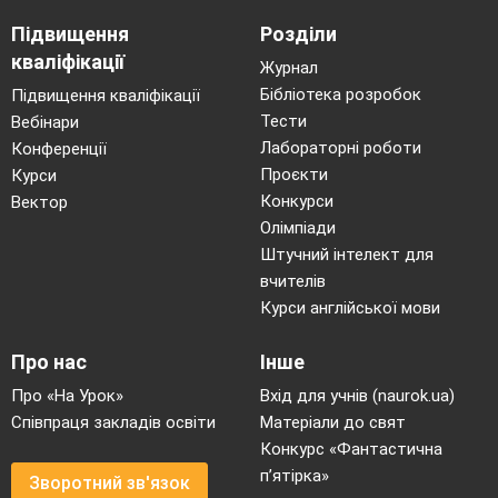
Підвищення
Розділи
кваліфікації
Журнал
Бібліотека розробок
Підвищення кваліфікації
Тести
Вебінари
Лабораторні роботи
Конференції
Проєкти
Курси
Конкурси
Вектор
Олімпіади
Штучний інтелект для
вчителів
Курси англійської мови
Про нас
Інше
Про «На Урок»
Вхід для учнів (naurok.ua)
Співпраця закладів освіти
Матеріали до свят
Конкурс «Фантастична
п’ятірка»
Зворотний зв'язок