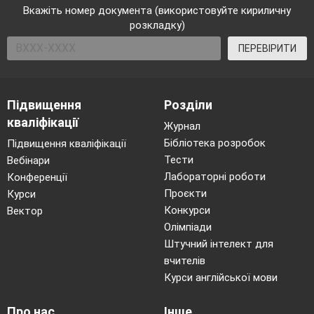
Вкажіть номер документа (використовуйте кириличну
розкладку)
ПЕРЕВІРИТИ
Підвищення
Розділи
кваліфікації
Журнал
Бібліотека розробок
Підвищення кваліфікації
Тести
Вебінари
Лабораторні роботи
Конференції
Проєкти
Курси
Конкурси
Вектор
Олімпіади
Штучний інтелект для
вчителів
Курси англійської мови
Про нас
Інше