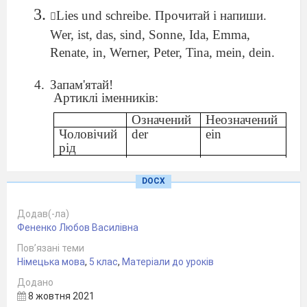
Lies und schreibe. Прочитай і напиши.

Wer, ist, das, sind, Sonne, Ida, Emma,
Renate, in, Werner, Peter, Tina, mein, dein.
Запам'ятай!
Артиклі іменників:
Означений
Неозначений
Чоловічий
der
ein
рід
Середній
das
ein
рід
DOCX
Жіночий
die
eine
рід
Додав(-ла)
Множина
die
----
Фененко Любов Василівна
Das ist eine Maus. Die Maus ist da.
Пов’язані теми
Das ist ein Hund. Der Hund heißt Bello.
Німецька мова
,
5 клас
,
Матеріали до уроків
Das ist ein Buch. Das Buch ist da.
Додано
8 жовтня 2021
Запиши у словник і вивчи нові слова і