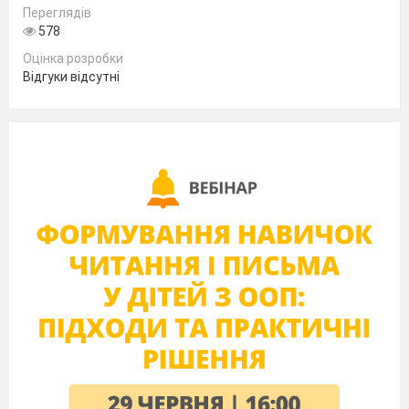
Переглядів
вирази
578
Das ist – це є (однина)
Das sind- це є (множина)
Оцінка розробки
Wer? – хто?
Відгуки відсутні
Was?- що?
das Haus- будинок
die Rose – роза
der Computer- комп'ютер
das Buch- книжка
der Hund- собака
die Sonne – сонце
das Kind- дитина
Прочитай і вивчи пісеньку. Проспівай.