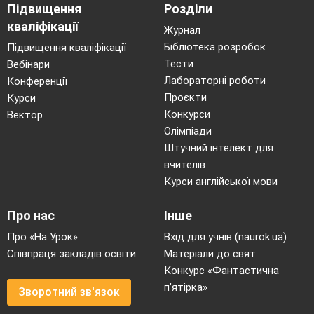
Підвищення
Розділи
кваліфікації
Журнал
Бібліотека розробок
Підвищення кваліфікації
Тести
Вебінари
Лабораторні роботи
Конференції
Проєкти
Курси
Конкурси
Вектор
Олімпіади
Штучний інтелект для
вчителів
Курси англійської мови
Про нас
Інше
Про «На Урок»
Вхід для учнів (naurok.ua)
Співпраця закладів освіти
Матеріали до свят
Конкурс «Фантастична
п’ятірка»
Зворотний зв'язок