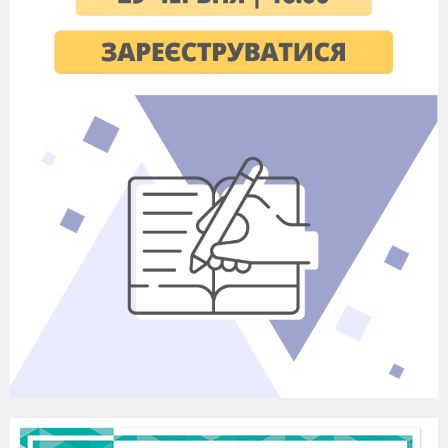
Прочитай діалоги впр.3, с.14
Заміни картинки словами, прочитай і
запиши текст