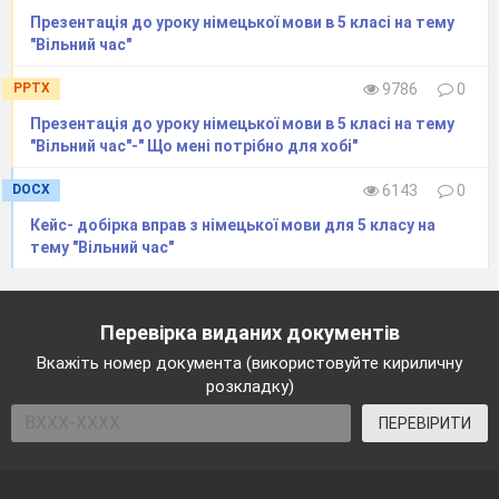
Презентація до уроку німецької мови в 5 класі на тему
"Вільний час"
PPTX
9786
0
Презентація до уроку німецької мови в 5 класі на тему
"Вільний час"-" Що мені потрібно для хобі"
DOCX
6143
0
Кейс- добірка вправ з німецької мови для 5 класу на
тему "Вільний час"
Перевірка виданих документів
Вкажіть номер документа (використовуйте кириличну
розкладку)
ПЕРЕВІРИТИ