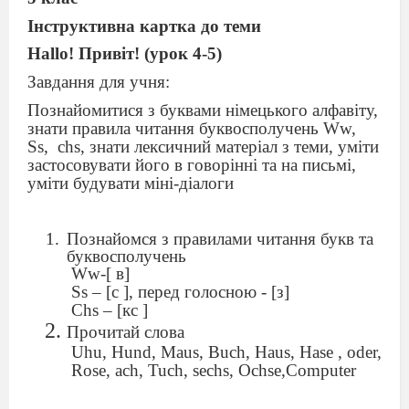
Інструктивна картка до теми
Hallo! Привіт! (урок 4-5)
Завдання для учня:
Познайомитися з буквами німецького алфавіту,
знати правила читання буквосполучень Ww,
Ss,
chs, знати лексичний матеріал з теми, уміти
застосовувати його в говорінні та на письмі,
уміти будувати міні-діалоги
Познайомся з правилами читання букв та
буквосполучень
Ww-[ в]
Ss – [с ], перед голосною - [з]
Chs – [кс ]
Прочитай слова
Uhu, Hund, Maus, Buch, Haus, Hase , oder,
Rose, ach, Tuch, sechs, Ochse,Computer