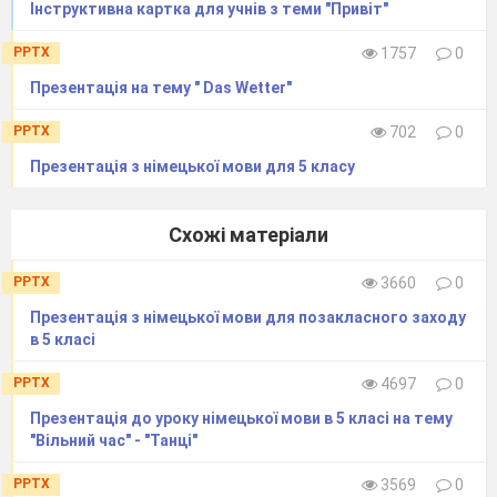
Інструктивна картка для учнів з теми "Привіт"
PPTX
1757
0
Презентація на тему " Das Wetter"
PPTX
702
0
Презентація з німецької мови для 5 класу
Схожі матеріали
PPTX
3660
0
Презентація з німецької мови для позакласного заходу
в 5 класі
PPTX
4697
0
Презентація до уроку німецької мови в 5 класі на тему
"Вільний час" - "Танці"
PPTX
3569
0