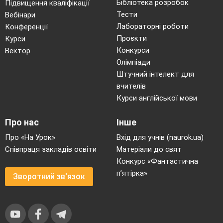
Бібліотека розробок
Підвищення кваліфікації
Тести
Вебінари
Лабораторні роботи
Конференції
Проєкти
Курси
Конкурси
Вектор
Олімпіади
Штучний інтелект для
вчителів
Курси англійської мови
Про нас
Інше
Про «На Урок»
Вхід для учнів (naurok.ua)
Співпраця закладів освіти
Матеріали до свят
Конкурс «Фантастична
п’ятірка»
Зворотний зв'язок