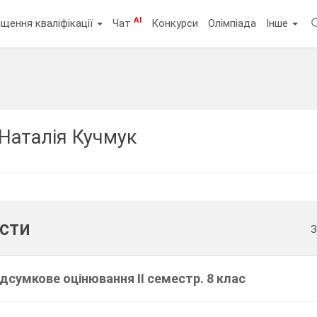
AI
щення кваліфікації
Чат
Конкурси
Олімпіада
Інше
Наталія Кучмук
ести
З
дсумкове оцінювання ІІ семестр. 8 клас