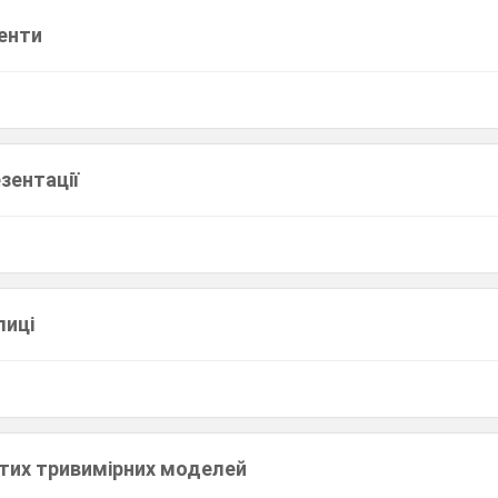
енти
зентації
лиці
тих тривимірних моделей