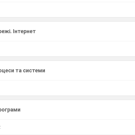
ежі. Інтернет
роцеси та системи
рограми
2