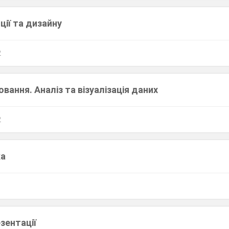
ії та дизайну
2
вання. Аналіз та візуалізація даних
2
ка
зентації