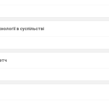
нології в суспільстві
етч