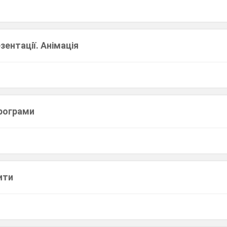
зентації. Анімація
рограми
ити