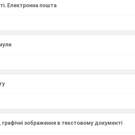
еті. Електронна пошта
мули
ту
, графічні зображення в текстовому документі