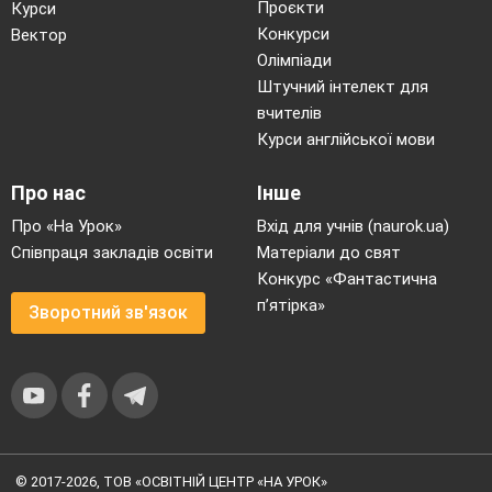
Проєкти
Курси
Конкурси
Вектор
Олімпіади
Штучний інтелект для
вчителів
Курси англійської мови
Про нас
Інше
Про «На Урок»
Вхід для учнів (naurok.ua)
Співпраця закладів освіти
Матеріали до свят
Конкурс «Фантастична
п’ятірка»
Зворотний зв'язок
© 2017-2026, ТОВ «ОСВІТНІЙ ЦЕНТР «НА УРОК»