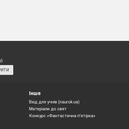
у)
РИТИ
Інше
Вхід для учнів (naurok.ua)
Матеріали до свят
Конкурс «Фантастична п’ятірка»