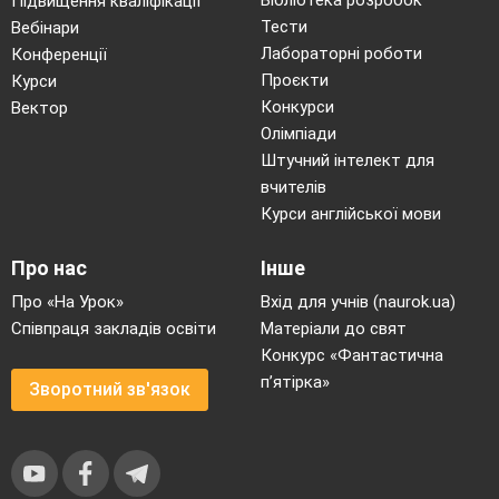
Бібліотека розробок
Підвищення кваліфікації
Тести
Вебінари
Лабораторні роботи
Конференції
Проєкти
Курси
Конкурси
Вектор
Олімпіади
Штучний інтелект для
вчителів
Курси англійської мови
Про нас
Інше
Про «На Урок»
Вхід для учнів (naurok.ua)
Співпраця закладів освіти
Матеріали до свят
Конкурс «Фантастична
п’ятірка»
Зворотний зв'язок