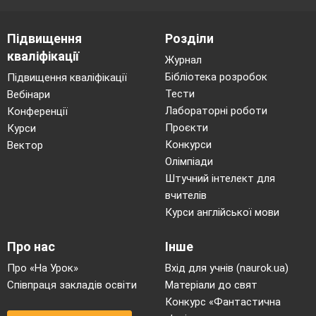
Підвищення
Розділи
кваліфікації
Журнал
Бібліотека розробок
Підвищення кваліфікації
Тести
Вебінари
Лабораторні роботи
Конференції
Проєкти
Курси
Конкурси
Вектор
Олімпіади
Штучний інтелект для
вчителів
Курси англійської мови
Про нас
Інше
Про «На Урок»
Вхід для учнів (naurok.ua)
Співпраця закладів освіти
Матеріали до свят
Конкурс «Фантастична