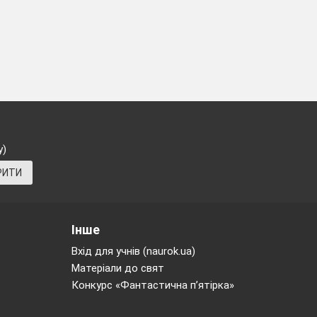
у)
РИТИ
Інше
Вхід для учнів (naurok.ua)
Матеріали до свят
Конкурс «Фантастична п’ятірка»