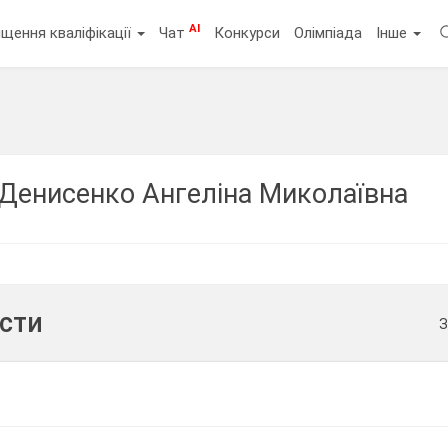
AI
щення кваліфікації
Чат
Конкурси
Олімпіада
Інше
Денисенко Ангеліна Миколаївна
ести
З