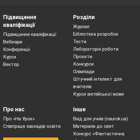
Підвищення
Розділи
кваліфікації
Журнал
Бібліотека розробок
Підвищення кваліфікації
Тести
Вебінари
Лабораторні роботи
Конференції
Проєкти
Курси
Конкурси
Вектор
Олімпіади
Штучний інтелект для
вчителів
Курси англійської мови
Про нас
Інше
Про «На Урок»
Вхід для учнів (naurok.ua)
Співпраця закладів освіти
Матеріали до свят
Конкурс «Фантастична