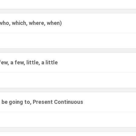
who, which, where, when)
few, a few, little, a little
o be going to, Present Continuous