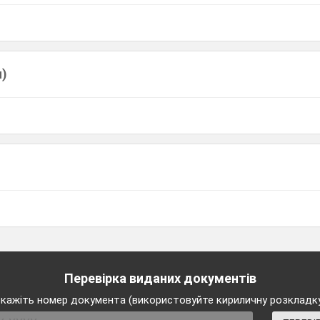
1
и)
Перевірка виданих документів
кажіть номер документа (використовуйте кириличну розкладк