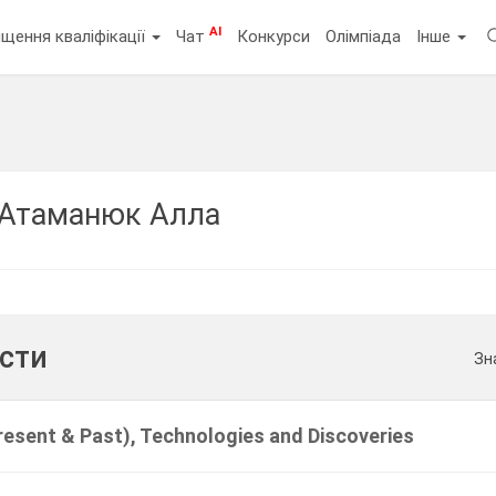
AI
щення кваліфікації
Чат
Конкурси
Олімпіада
Інше
Атаманюк Алла
ести
Зн
resent & Past), Technologies and Discoveries