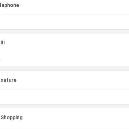
elephone
III
5
 nature
. Shopping