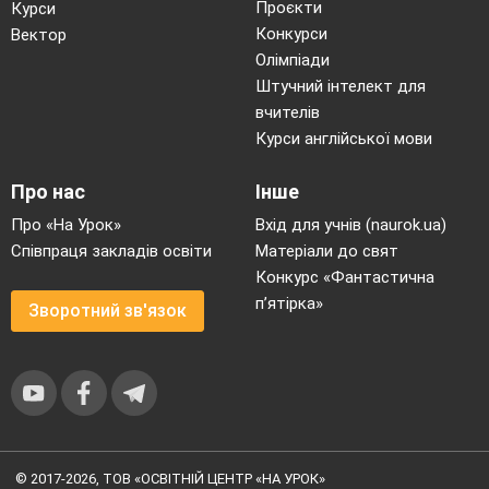
Проєкти
Курси
Конкурси
Вектор
Олімпіади
Штучний інтелект для
вчителів
Курси англійської мови
Про нас
Інше
Про «На Урок»
Вхід для учнів (naurok.ua)
Співпраця закладів освіти
Матеріали до свят
Конкурс «Фантастична
п’ятірка»
Зворотний зв'язок
© 2017-2026, ТОВ «ОСВІТНІЙ ЦЕНТР «НА УРОК»