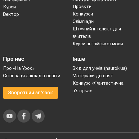
Проєкти
Курси
Конкурси
Вектор
Олімпіади
Штучний інтелект для
вчителів
Курси англійської мови
Про нас
Інше
Про «На Урок»
Вхід для учнів (naurok.ua)
Співпраця закладів освіти
Матеріали до свят
Конкурс «Фантастична
п’ятірка»
Зворотний зв'язок