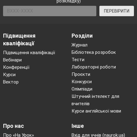
розкладку)
ПЕРЕВІРИТИ
Підвищення
Розділи
кваліфікації
Журнал
Бібліотека розробок
Підвищення кваліфікації
Тести
Вебінари
Лабораторні роботи
Конференції
Проєкти
Курси
Конкурси
Вектор
Олімпіади
Штучний інтелект для
вчителів
Курси англійської мови
Про нас
Інше
Про «На Урок»
Вхід для учнів (naurok.ua)