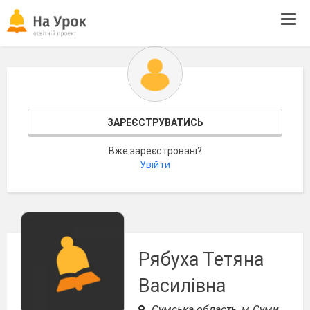
Tog
navi
ЗАРЕЄСТРУВАТИСЬ
Вже зареєстровані?
Увійти
Рябуха Тетяна
Василівна
Сумська область, м.Суми