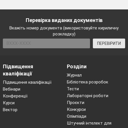
Перевірка виданих документів
Вкажіть номер документа (використовуйте кириличну
розкладку)
ПЕРЕВІРИТИ
Підвищення
Розділи
кваліфікації
Журнал
Бібліотека розробок
Підвищення кваліфікації
Тести
Вебінари
Лабораторні роботи
Конференції
Проєкти
Курси
Конкурси
Вектор
Олімпіади
Штучний інтелект для