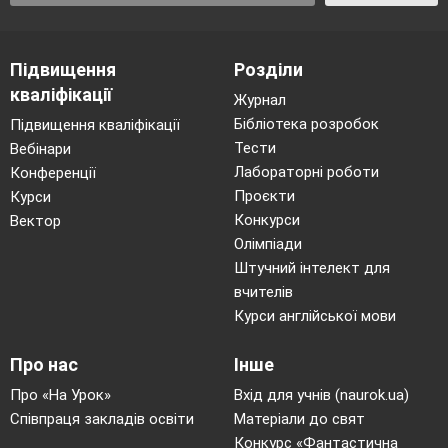
Підвищення
Розділи
кваліфікації
Журнал
Бібліотека розробок
Підвищення кваліфікації
Тести
Вебінари
Лабораторні роботи
Конференції
Проєкти
Курси
Конкурси
Вектор
Олімпіади
Штучний інтелект для
вчителів
Курси англійської мови
Про нас
Інше
Про «На Урок»
Вхід для учнів (naurok.ua)
Співпраця закладів освіти
Матеріали до свят
Конкурс «Фантастична