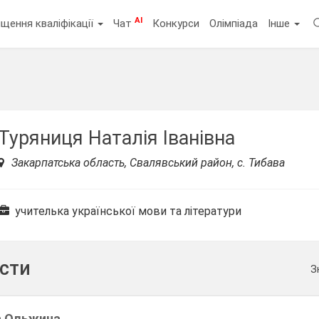
AI
щення кваліфікації
Чат
Конкурси
Олімпіада
Інше
Туряниця Наталія Іванівна
Закарпатська область, Свалявський район, с. Тибава
учителька української мови та літератури
ести
З
а Ольжича