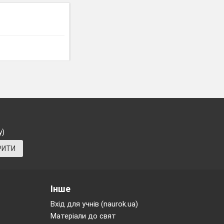
у)
РИТИ
Інше
Вхід для учнів (naurok.ua)
Матеріали до свят