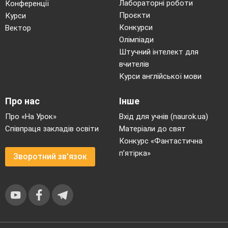
Лабораторні роботи
Конференції
Проєкти
Курси
Конкурси
Вектор
Олімпіади
Штучний інтелект для
вчителів
Курси англійської мови
Про нас
Інше
Про «На Урок»
Вхід для учнів (naurok.ua)
Співпраця закладів освіти
Матеріали до свят
Конкурс «Фантастична
п’ятірка»
Зворотний зв'язок