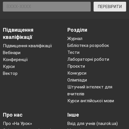
ПЕРЕВІРИТИ
Підвищення
Розділи
кваліфікації
Журнал
Бібліотека розробок
Підвищення кваліфікації
Тести
Вебінари
Лабораторні роботи
Конференції
Проєкти
Курси
Конкурси
Вектор
Олімпіади
Штучний інтелект для
вчителів
Курси англійської мови
Про нас
Інше
Про «На Урок»
Вхід для учнів (naurok.ua)