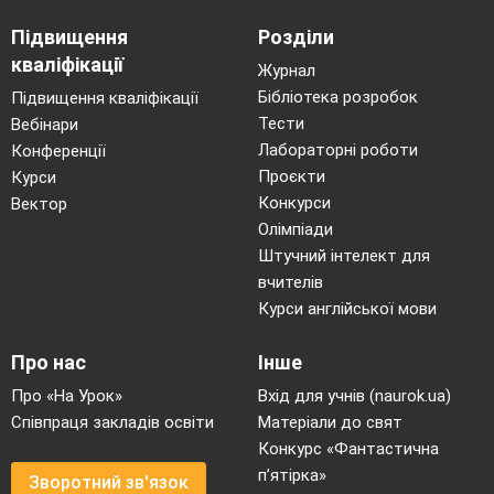
Підвищення
Розділи
кваліфікації
Журнал
Бібліотека розробок
Підвищення кваліфікації
Тести
Вебінари
Лабораторні роботи
Конференції
Проєкти
Курси
Конкурси
Вектор
Олімпіади
Штучний інтелект для
вчителів
Курси англійської мови
Про нас
Інше
Про «На Урок»
Вхід для учнів (naurok.ua)
Співпраця закладів освіти
Матеріали до свят
Конкурс «Фантастична
п’ятірка»
Зворотний зв'язок