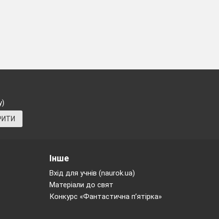
у)
РИТИ
Інше
Вхід для учнів (naurok.ua)
Матеріали до свят
Конкурс «Фантастична п’ятірка»