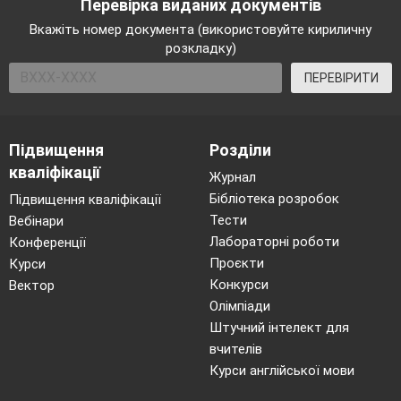
Перевірка виданих документів
Вкажіть номер документа (використовуйте кириличну
розкладку)
ПЕРЕВІРИТИ
Підвищення
Розділи
кваліфікації
Журнал
Бібліотека розробок
Підвищення кваліфікації
Тести
Вебінари
Лабораторні роботи
Конференції
Проєкти
Курси
Конкурси
Вектор
Олімпіади
Штучний інтелект для
вчителів
Курси англійської мови