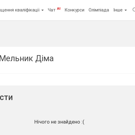
AI
щення кваліфікації
Чат
Конкурси
Олімпіада
Інше
Мельник Діма
ести
Нічого не знайдено :(