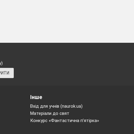
у)
РИТИ
Інше
Вхід для учнів (naurok.ua)
Матеріали до свят
Конкурс «Фантастична п’ятірка»