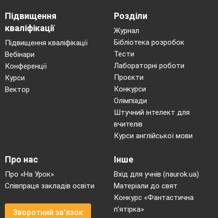
Підвищення
Розділи
кваліфікації
Журнал
Бібліотека розробок
Підвищення кваліфікації
Тести
Вебінари
Лабораторні роботи
Конференції
Проєкти
Курси
Конкурси
Вектор
Олімпіади
Штучний інтелект для
вчителів
Курси англійської мови
Про нас
Інше
Про «На Урок»
Вхід для учнів (naurok.ua)
Співпраця закладів освіти
Матеріали до свят
Конкурс «Фантастична
п’ятірка»
Зворотний зв'язок