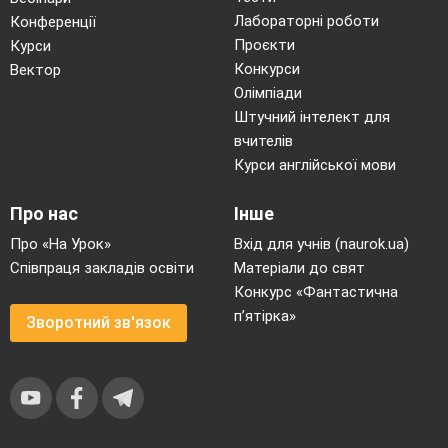
Лабораторні роботи
Конференції
Проєкти
Курси
Конкурси
Вектор
Олімпіади
Штучний інтелект для
вчителів
Курси англійської мови
Про нас
Інше
Про «На Урок»
Вхід для учнів (naurok.ua)
Співпраця закладів освіти
Матеріали до свят
Конкурс «Фантастична
п’ятірка»
Зворотний зв'язок