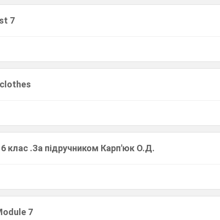
st 7
clothes
 6 клас .За підручником Карп'юк О.Д.
Module 7