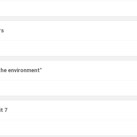
rs
the environment"
it 7