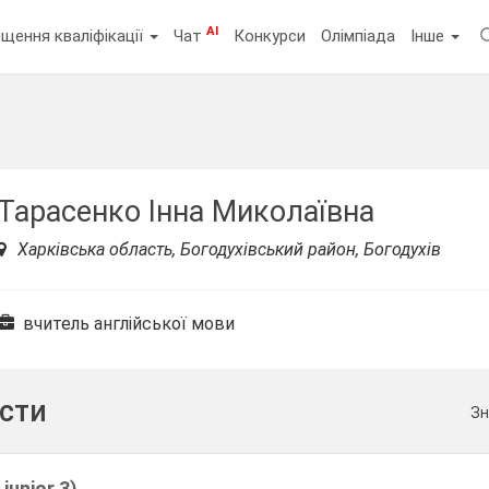
AI
щення кваліфікації
Чат
Конкурси
Олімпіада
Інше
Тарасенко Інна Миколаївна
Харківська область, Богодухівський район, Богодухів
вчитель англійської мови
ести
Зн
 junior 3)