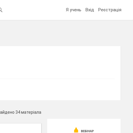
Я учень
Вхід
Реєстрація
айдено 34 матеріала