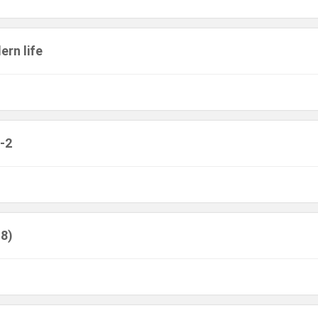
ern life
1-2
 8)