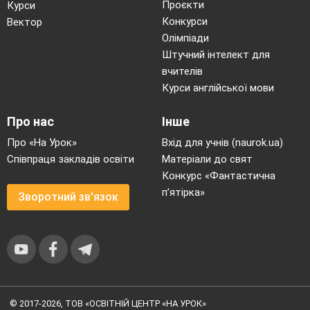
Проєкти
Курси
Конкурси
Вектор
Олімпіади
Штучний інтелект для
вчителів
Курси англійської мови
Про нас
Інше
Про «На Урок»
Вхід для учнів (naurok.ua)
Співпраця закладів освіти
Матеріали до свят
Конкурс «Фантастична
п’ятірка»
Зворотний зв'язок
© 2017-2026, ТОВ «ОСВІТНІЙ ЦЕНТР «НА УРОК»