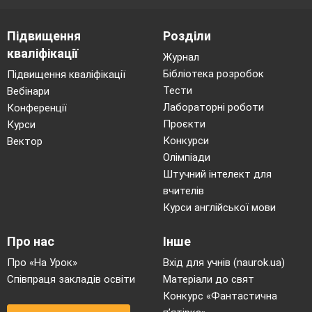
Підвищення
Розділи
кваліфікації
Журнал
Бібліотека розробок
Підвищення кваліфікації
Тести
Вебінари
Лабораторні роботи
Конференції
Проєкти
Курси
Конкурси
Вектор
Олімпіади
Штучний інтелект для
вчителів
Курси англійської мови
Про нас
Інше
Про «На Урок»
Вхід для учнів (naurok.ua)
Співпраця закладів освіти
Матеріали до свят
Конкурс «Фантастична