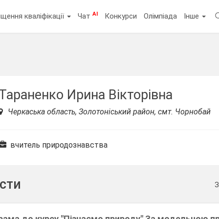
AI
щення кваліфікації
Чат
Конкурси
Олімпіада
Інше
Тараненко Ирина Вікторівна
Черкаська область, Золотоніський район, смт. Чорнобай
вчитель природознавства
ести
З
рама до курсу "Пізнаємо природу" За модельною 