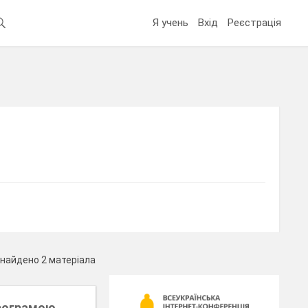
Я учень
Вхід
Реєстрація
найдено 2 матеріала
програмою