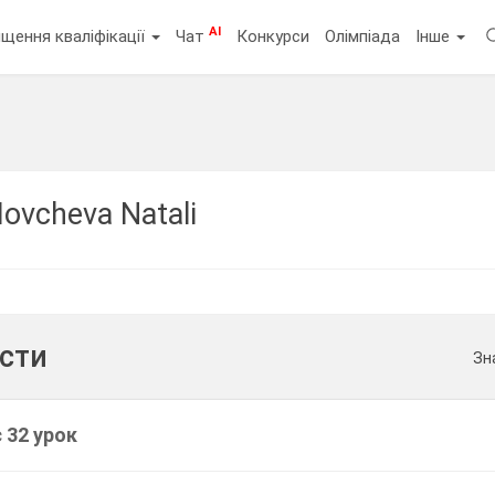
AI
щення кваліфікації
Чат
Конкурси
Олімпіада
Інше
Iovcheva Natali
ести
Зн
 32 урок