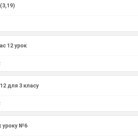
(3,19)
ас 12 урок
2
12 для 3 класу
2
к уроку №6