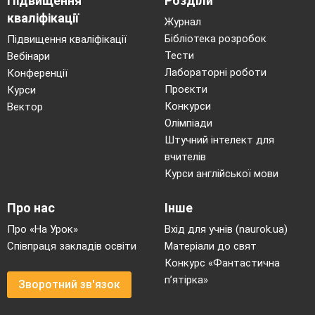
Підвищення
Розділи
кваліфікації
Журнал
Бібліотека розробок
Підвищення кваліфікації
Тести
Вебінари
Лабораторні роботи
Конференції
Проєкти
Курси
Конкурси
Вектор
Олімпіади
Штучний інтелект для
вчителів
Курси англійської мови
Про нас
Інше
Про «На Урок»
Вхід для учнів (naurok.ua)
Співпраця закладів освіти
Матеріали до свят
Конкурс «Фантастична
п’ятірка»
Зворотний зв'язок