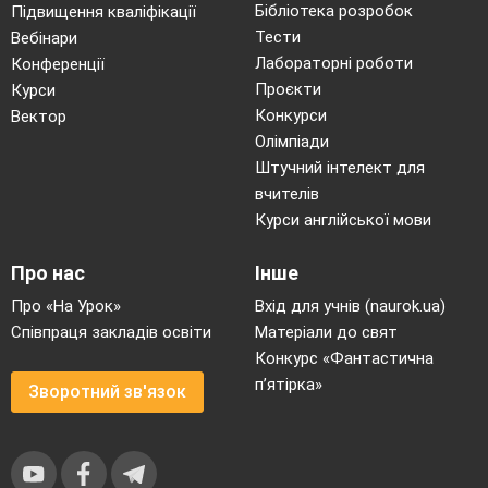
Бібліотека розробок
Підвищення кваліфікації
Тести
Вебінари
Лабораторні роботи
Конференції
Проєкти
Курси
Конкурси
Вектор
Олімпіади
Штучний інтелект для
вчителів
Курси англійської мови
Про нас
Інше
Про «На Урок»
Вхід для учнів (naurok.ua)
Співпраця закладів освіти
Матеріали до свят
Конкурс «Фантастична
п’ятірка»
Зворотний зв'язок