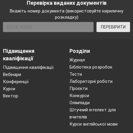
Перевірка виданих документів
Вкажіть номер документа (використовуйте кириличну
розкладку)
ПЕРЕВІРИТИ
Підвищення
Розділи
кваліфікації
Журнал
Бібліотека розробок
Підвищення кваліфікації
Тести
Вебінари
Лабораторні роботи
Конференції
Проєкти
Курси
Конкурси
Вектор
Олімпіади
Штучний інтелект для
вчителів
Курси англійської мови