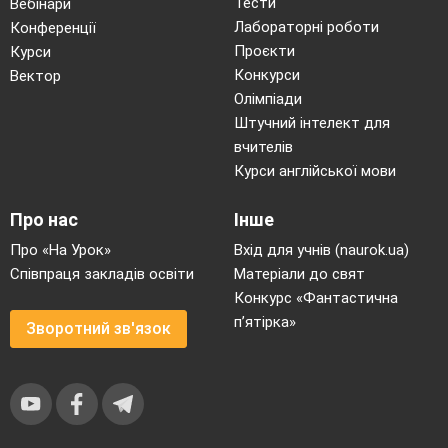
Тести
Вебінари
Лабораторні роботи
Конференції
Проєкти
Курси
Конкурси
Вектор
Олімпіади
Штучний інтелект для
вчителів
Курси англійської мови
Про нас
Інше
Про «На Урок»
Вхід для учнів (naurok.ua)
Співпраця закладів освіти
Матеріали до свят
Конкурс «Фантастична
п’ятірка»
Зворотний зв'язок