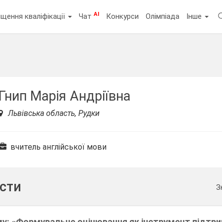
AI
щення кваліфікації
Чат
Конкурси
Олімпіада
Інше
Гнип Марія Андріївна
Львівська область, Рудки
вчитель англійської мови
ести
З
му: «Формувальне оцінювання як інструмент підтр