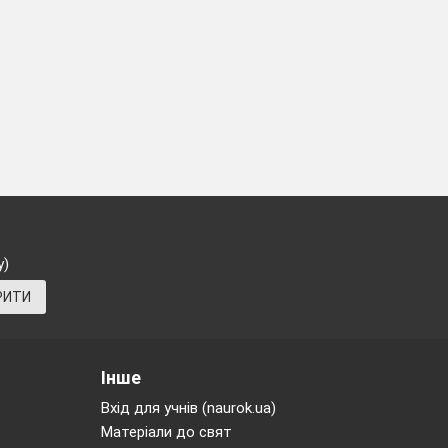
у)
РИТИ
Інше
Вхід для учнів (naurok.ua)
Матеріали до свят