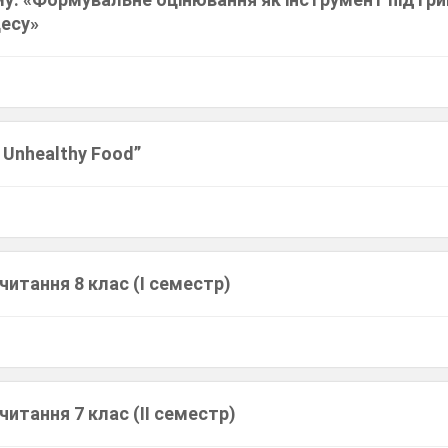
цесу»
d Unhealthy Food”
читання 8 клас (І семестр)
читання 7 клас (ІІ семестр)