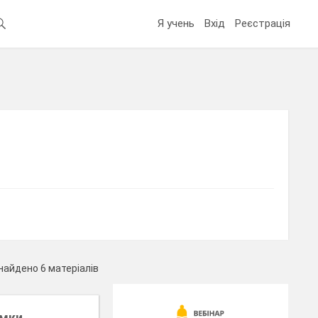
Я учень
Вхід
Реєстрація
найдено 6 матеріалів
имки