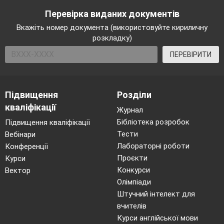
Перевірка виданих документів
Вкажіть номер документа (використовуйте кириличну
розкладку)
ПЕРЕВІРИТИ
Підвищення
Розділи
кваліфікації
Журнал
Бібліотека розробок
Підвищення кваліфікації
Тести
Вебінари
Лабораторні роботи
Конференції
Проєкти
Курси
Конкурси
Вектор
Олімпіади
Штучний інтелект для
вчителів
Курси англійської мови